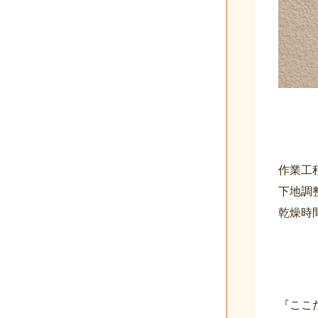
作業工
下地調
乾燥時
『ここ