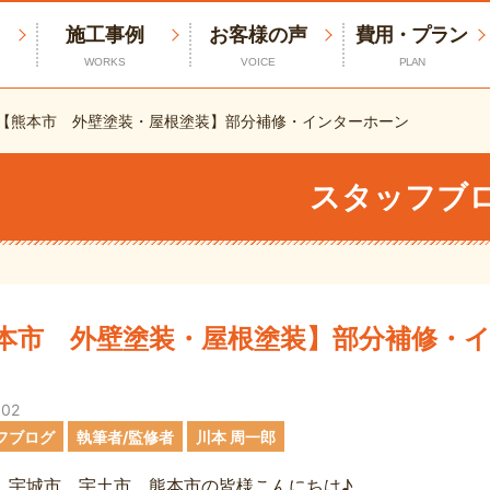
施工事例
お客様の声
費用・プラン
WORKS
VOICE
PLAN
【熊本市 外壁塗装・屋根塗装】部分補修・インターホーン
スタッフブ
本市 外壁塗装・屋根塗装】部分補修・
.02
フブログ
執筆者/監修者
川本 周一郎
、宇城市、宇土市、熊本市の皆様こんにちは♪