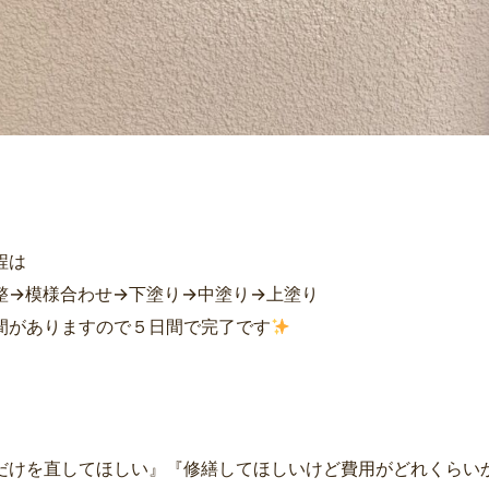
程は
整→模様合わせ→下塗り→中塗り→上塗り
間がありますので５日間で完了です
だけを直してほしい』『修繕してほしいけど費用がどれくらいか